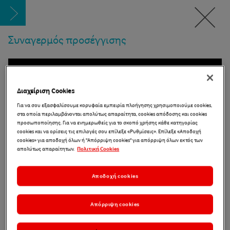
Συναγερμός προσέγγισης
Διαχείριση Cookies
Για να σου εξασφαλίσουμε κορυφαία εμπειρία πλοήγησης χρησιμοποιούμε cookies,
στα οποία περιλαμβάνονται απολύτως απαραίτητα, cookies απόδοσης και cookies
προσωποποίησης. Για να ενημερωθείς για το σκοπό χρήσης κάθε κατηγορίας
cookies και να ορίσεις τις επιλογές σου επίλεξε «Ρυθμίσεις». Επίλεξε «Αποδοχή
cookies» για αποδοχή όλων ή "Απόρριψη cookies" για απόρριψη όλων εκτός των
απολύτως απαραίτητων.
Πολιτική Cookies
Αποδοχή cookies
Στη δραστηριότητα αυτή, βλέπουμε μια πρακτική εφαρμογή
Απόρριψη cookies
της μέτρησης απόστασης με αισθητήρα υπερήχων που
γνωρίσαμε στην προηγούμενη δραστηριότητα! Προσθέτοντας