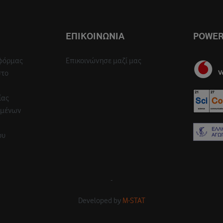
ΕΠΙΚΟΙΝΩΝΙΑ
POWER
φόρμας
Επικοινώνησε μαζί μας
στο
ίας
ομένων
ου
-
Developed by
M-STAT