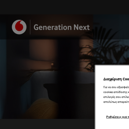
Διαχείριση Coo
Για να σου εξασφα
cookies απόδοσης κ
επιλογές σου επίλε
απολύτως απαραίτ
Ρυθμίσεις για 