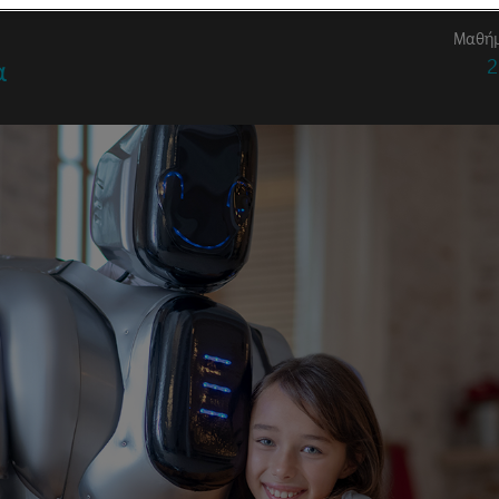
Μαθή
2
α