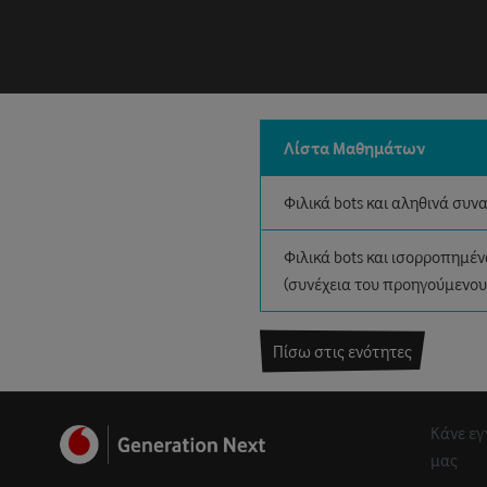
Λίστα Μαθημάτων
Φιλικά bots και αληθινά συ
Φιλικά bots και ισορροπημέ
(συνέχεια του προηγούμενου
Πίσω στις ενότητες
Κάνε εγ
μας