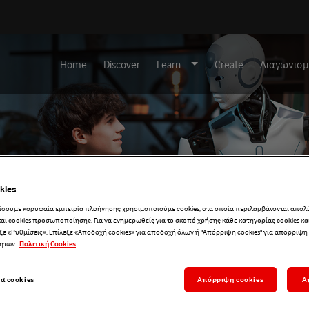
Home
Discover
Learn
Create
Διαγωνισμ
kies
λίσουμε κορυφαία εμπειρία πλοήγησης χρησιμοποιούμε cookies, στα οποία περιλαμβάνονται απολ
αι cookies προσωποποίησης. Για να ενημερωθείς για το σκοπό χρήσης κάθε κατηγορίας cookies και 
ξε «Ρυθμίσεις». Επίλεξε «Αποδοχή cookies» για αποδοχή όλων ή "Απόρριψη cookies" για απόρριψη
ητων.
Πολιτική Cookies
ΑΙ & συναισθήματα
τα cookies
Απόρριψη cookies
Α