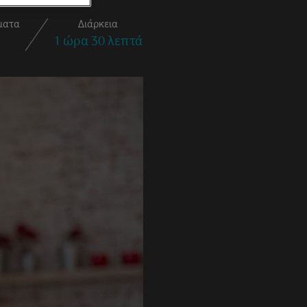
ματα
Διάρκεια
1 ώρα 30 λεπτά