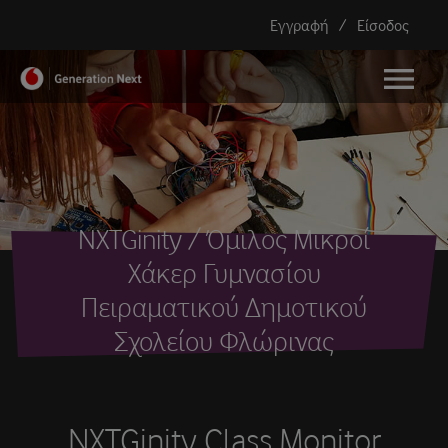
Εγγραφή
/
Είσοδος
menu
NXTGinity / Όμιλος Μικροί
Χάκερ Γυμνασίου
Πειραματικού Δημοτικού
Σχολείου Φλώρινας
NXTGinity Class Monitor