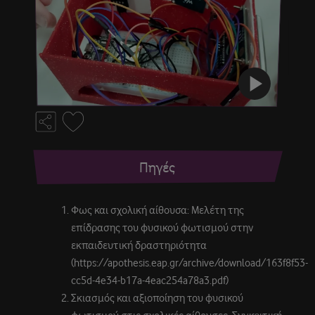
play_arrow
Πηγές
Φως και σχολική αίθουσα: Μελέτη της
επίδρασης του φυσικού φωτισμού στην
εκπαιδευτική δραστηριότητα
(https://apothesis.eap.gr/archive/download/163f8f53-
cc5d-4e34-b17a-4eac254a78a3.pdf)
Σκιασμός και αξιοποίηση του φυσικού
φωτισμού στις σχολικές αίθουσες. Συγκριτική