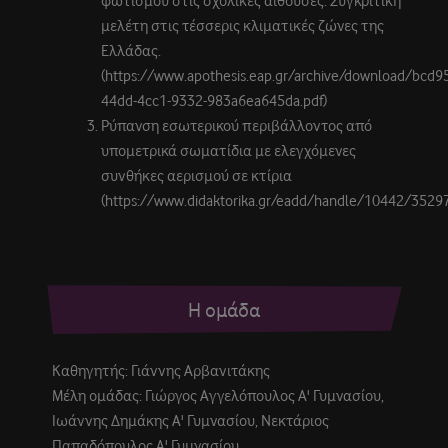
μελέτη στις τέσσερις κλιματικές ζώνες της
Ελλάδας.
(https://www.apothesis.eap.gr/archive/download/bcd9
44dd-4cc1-9332-983a6ea645da.pdf)
Ρύπανση εσωτερικού περιβάλλοντος από
υπομετρικά σωματίδια με ελεγχόμενες
συνθήκες αερισμού σε κτίρια
(https://www.didaktorika.gr/eadd/handle/10442/3529
Η ομάδα
Καθηγητής: Γιάννης Αρβανιτάκης
Μέλη ομάδας: Γιώργος Αγγελόπουλος Α' Γυμνασίου,
Ιωάννης Δημάκης Α' Γυμνασίου, Νεκτάριος
Παπαδόπουλος Α' Γυμνασίου