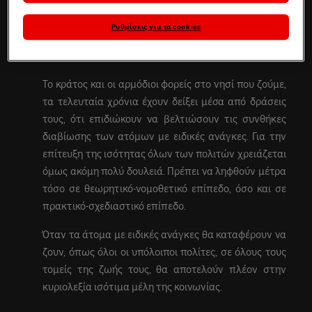
τον τρόπο δημιουργούμε «ανθρώπινες πόλεις»,
πόλεις χωρίς διαχωριστικές γραμμές, όπου όλοι
Ρυθμίσεις για τα cookies
έχουν ισότιμη πρόσβαση στις υποδομές και τις
λειτουργίες του χώρου.
Το κράτος και οι αρμόδιοι φορείς στο νησί που ζούμε,
τα τελευταία χρόνια έχουν δείξει μέσα από δράσεις
τους, ότι επιδιώκουν να βελτιώσουν τις συνθήκες
διαβίωσης των ατόμων με ειδικές ανάγκες. Για την
επίτευξη της ισότητας όλων των πολιτών χρειάζεται
όμως ακόμη πολύ δουλειά. Πρέπει να ληφθούν μέτρα
τόσο σε θεωρητικό-νομοθετικό επίπεδο, όσο και σε
πρακτικό-σχεδιαστικό επίπεδο.
Όταν τα άτομα με ειδικές ανάγκες θα καταφέρουν να
ζουν, όπως όλοι οι υπόλοιποι πολίτες, σε όλους τους
τομείς της ζωής τους, θα αποτελούν πλέον στην
κυριολεξία ισότιμα μέλη της κοινωνίας.