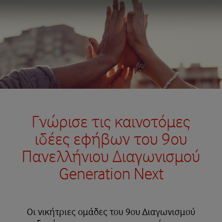
Γνώρισε τις καινοτόμες
ιδέες εφήβων του 9ου
Πανελλήνιου Διαγωνισμού
Generation Next
Οι νικήτριες ομάδες του 9ου Διαγωνισμού