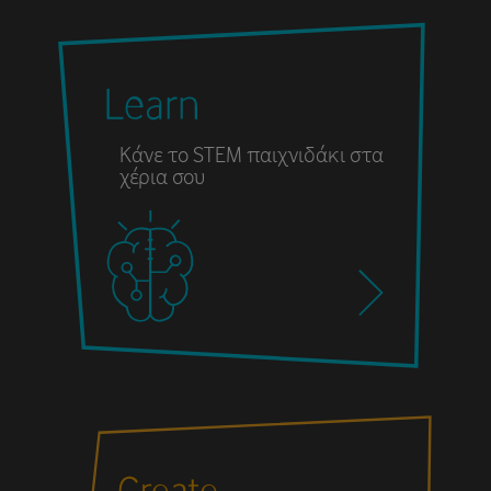
Κάνε το STEM παιχνιδάκι στα
χέρια σου