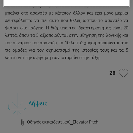
ακολουθώντας τη λογική του “elevator pitch”, όπου κάποιος
μπαίνει στο ασανσέρ με κάποιον άλλον και έχει μόνο μερικά
δευτερόλεπτα να πει αυτό που θέλει, ώσπου το ασανσέρ να
φτάσει στο ισόγειο. Η διάρκεια της δραστηριότητας είναι 20
λεπτά, όπου τα 5 αξιοποιούνται στην εξήγηση της λογικής και
του σεναρίου του ασανσέρ, τα 10 λεπτά χρησιμοποιούνται από
τις ομάδες για τον σχηματισμό της ιστορίας τους και τα 5
λεπτά για την αφήγηση των ιστοριών στην τάξη.
28
Λήψεις
Οδηγός εκπαιδευτικού_Elevator Pitch