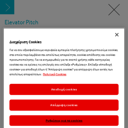
Elevator Pitch
Διαχείριση Cookies
Για να σου εξασφαλίσουμε κορυφαία εμπειρία πλοήγησης χρησιμοποιούμε cookies,
στα οποία περιλαμβάνονται απολύτως απαραίτητα, cookies απόδοσης και cookies
προσωποποίησης. Για να ενημερωθείς για το σκοπό χρήσης κάθε κατηγορίας
cookies και να ορίσεις τις επιλογές σου επίλεξε «Ρυθμίσεις». Επίλεξε «Αποδοχή
cookies» για αποδοχή όλων ή "Απόρριψη cookies" για απόρριψη όλων εκτός των
απολύτως απαραίτητων.
Πολιτική Cookies
Αποδοχή cookies
Απόρριψη cookies
Στην παρούσα δραστηριότητα οι μαθητές και οι μαθήτριες
καλούνται να χωριστούν σε ομάδες, να σχηματίσουν μια
Ρυθμίσεις για τα cookies
ιστορία και να τη συνοψίσουν σε μόλις 3 γραμμές…