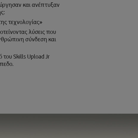
ούργησαν και ανέπτυξαν
ς:
της τεχνολογίας»
οτείνοντας λύσεις που
νθρώπινη σύνδεση και
ου Skills Upload Jr
ίπεδο.