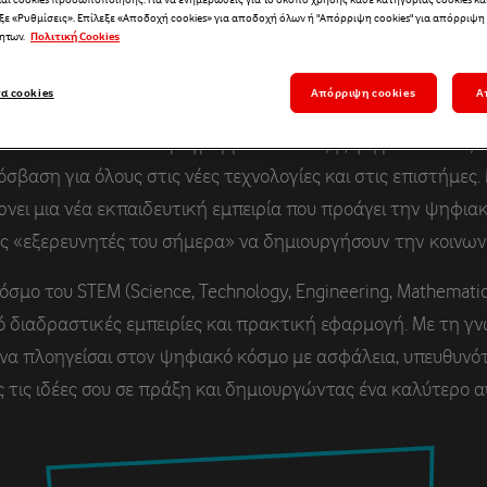
ξε «Ρυθμίσεις». Επίλεξε «Αποδοχή cookies» για αποδοχή όλων ή "Απόρριψη cookies" για απόρριψη
ήρθες στο Generatio
ητων.
Πολιτική Cookies
τα cookies
Απόρριψη cookies
Α
ίναι ένα εκπαιδευτικό πρόγραμμα ανάπτυξης ψηφιακών δεξ
βαση για όλους στις νέες τεχνολογίες και στις επιστήμες
ρνει μια νέα εκπαιδευτική εμπειρία που προάγει την ψηφιακή
ς «εξερευνητές του σήμερα» να δημιουργήσουν την κοινωνί
σμο του STEM (Science, Technology, Engineering, Mathematic
ό διαδραστικές εμπειρίες και πρακτική εφαρμογή. Με τη γν
 να πλοηγείσαι στον ψηφιακό κόσμο με ασφάλεια, υπευθυνό
τις ιδέες σου σε πράξη και δημιουργώντας ένα καλύτερο α