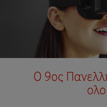
Ο 9ος Πανελλή
ολο