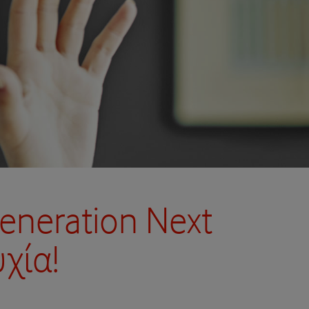
eneration Next
χία!