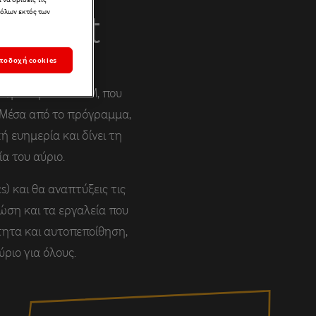
 όλων εκτός των
n Next
ποδοχή cookies
ιοτήτων μέσω STEM, που
. Μέσα από το πρόγραμμα,
 ευημερία και δίνει τη
α του αύριο.
s) και θα αναπτύξεις τις
ώση και τα εργαλεία που
τητα και αυτοπεποίθηση,
ύριο για όλους.