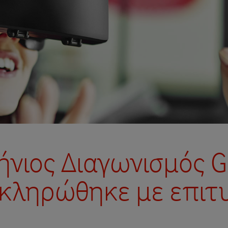
νιος Διαγωνισμός G
κληρώθηκε με επιτυ