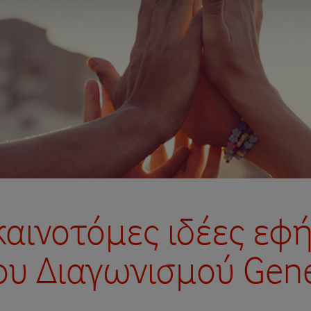
καινοτόμες ιδέες ε
υ Διαγωνισμού Gene