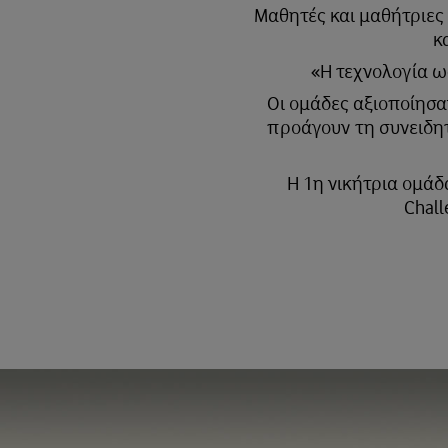
Μαθητές και μαθήτριες
κ
«Η τεχνολογία ω
Οι ομάδες αξιοποίησα
προάγουν τη συνειδη
Η 1η νικήτρια ομάδ
Chall