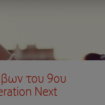
φήβων του 9ου
ration Next