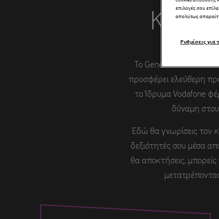
επιλογές σου επίλε
Καλωσ
απολύτως απαραίτ
Ρυθμίσεις για 
Το Generation Next, ε
προσφέρει ελεύθερη πρόσ
το Ίδρυμα Vodafone φέ
δύναμη στου
Εδώ θα γνωρίσεις τον κό
δεξιότητές σου μέσα απ
θα αποκτήσεις, μπορείς
μετατρέποντας 